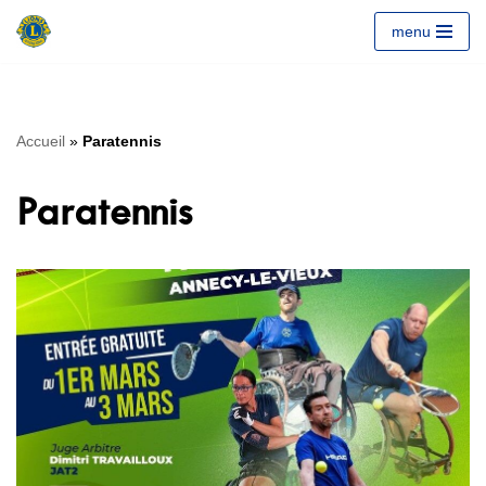
menu
Aller
au
contenu
Accueil
»
Paratennis
Paratennis