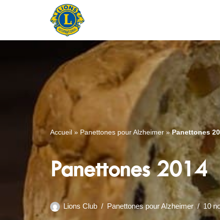
Aller
au
contenu
Accueil
»
Panettones pour Alzheimer
»
Panettones 2
Panettones 2014
Lions Club
Panettones pour Alzheimer
10 n