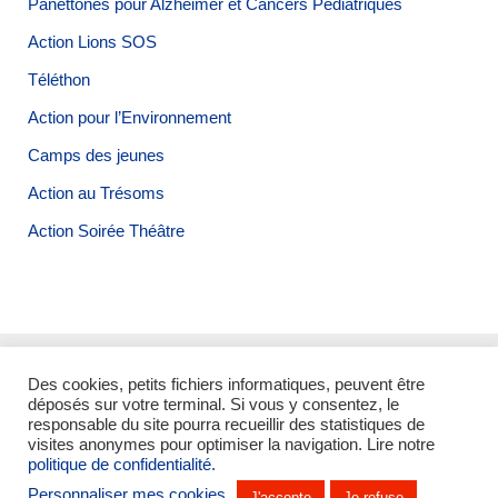
Panettones pour Alzheimer et Cancers Pédiatriques
Action Lions SOS
Téléthon
Action pour l’Environnement
Camps des jeunes
Action au Trésoms
Action Soirée Théâtre
Des cookies, petits fichiers informatiques, peuvent être
Qui sommes-nous ?
Nos actions
Nos conférences
déposés sur votre terminal. Si vous y consentez, le
responsable du site pourra recueillir des statistiques de
Nos actualités
Contact
visites anonymes pour optimiser la navigation. Lire notre
politique de confidentialité.
Politique de confidentialité
-
Mentions légales
Personnaliser mes cookies
J'accepte
Je refuse