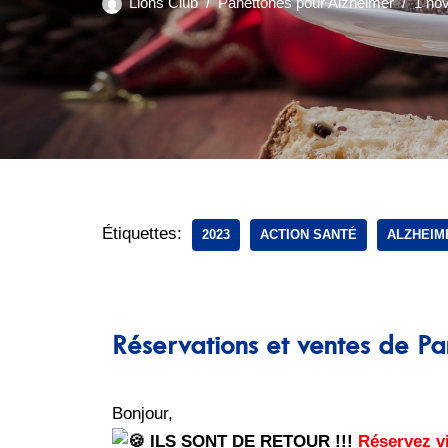
Lions Club
Panettones pour Alzheimer
1 no
Étiquettes:
2023
ACTION SANTÉ
ALZHEIM
Réservations et ventes de P
Bonjour,
ILS SONT DE RETOUR !!!
Réservez 