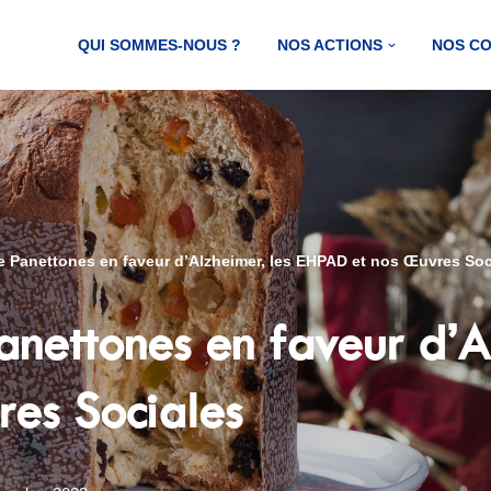
QUI SOMMES-NOUS ?
NOS ACTIONS
NOS C
e Panettones en faveur d’Alzheimer, les EHPAD et nos Œuvres Soc
nettones en faveur d’Al
es Sociales