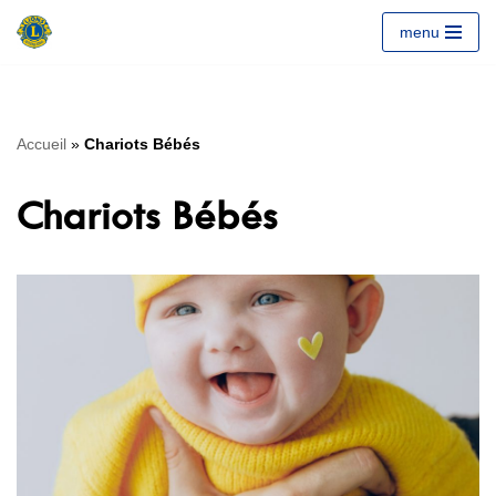
menu
Aller
au
contenu
Accueil
»
Chariots Bébés
Chariots Bébés